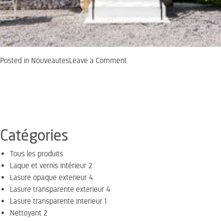
on
Posted in
Nouveautes
Leave a Comment
Une
maison
rouge
!
Catégories
Tous les produits
Laque et vernis intérieur
2
Lasure opaque exterieur
4
Lasure transparente exterieur
4
Lasure transparente interieur
1
Nettoyant
2