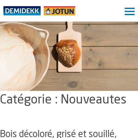
Skip
to
content
Blog
Boutique
Conseil peinture
Conseil couleur
Service
Contact
Catégorie :
Nouveautes
Bois décoloré, grisé et souillé,