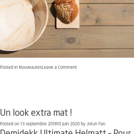
on
Posted in
Nouveautes
Leave a Comment
Bois
décoloré,
grisé
et
souillé,
remis
Un look extra mat !
à
Posted on
13 septembre 2018
10 juin 2020
by
Jotun Fan
neuf
Demidekk Ultimate Helmatt – Pour