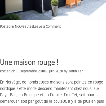
on
Posted in
Nouveautes
Leave a Comment
Un
look
extra
mat
!
Une maison rouge !
Posted on
13 septembre 2018
10 juin 2020
by
Jotun Fan
En Norvège, de nombreuses maisons sont peintes en rouge
nordique. Cette mode descend maintenan
t chez nous, aux
Pays-Bas, en Belgique et en France. En effet, soit pour se
démarquer, soit par goût de la couleur, il y a de plus en plus