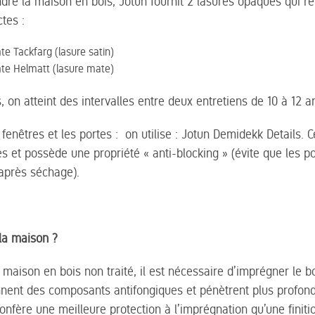
dre la maison en bois, Jotun fournit 2 lasures opaques qui r
ctes :
e Tackfarg (lasure satin)
te Helmatt (lasure mate)
 on atteint des intervalles entre deux entretiens de 10 à 12 a
fenêtres et les portes : on utilise : Jotun Demidekk Details. C
 et possède une propriété « anti-blocking » (évite que les po
après séchage).
la maison ?
 maison en bois non traité, il est nécessaire d’imprégner le b
nnent des composants antifongiques et pénètrent plus profon
confère une meilleure protection à l’imprégnation qu’une fini