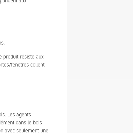
épondent aux
ns.
e produit résiste aux
rtes/fenêtres collent
ois. Les agents
dément dans le bois
tion avec seulement une