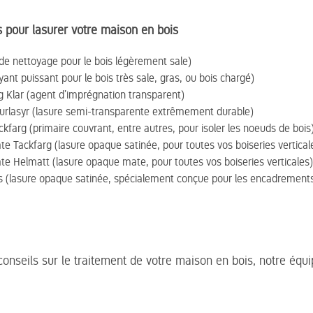
pour lasurer votre maison en bois
de nettoyage pour le bois légèrement sale)
ant puissant pour le bois très sale, gras, ou bois chargé)
ng Klar (agent d’imprégnation transparent)
urlasyr (lasure semi-transparente extrêmement durable)
kfarg (primaire couvrant, entre autres, pour isoler les noeuds de bois
e Tackfarg (lasure opaque satinée, pour toutes vos boiseries vertical
e Helmatt (lasure opaque mate, pour toutes vos boiseries verticales)
s (lasure opaque satinée, spécialement conçue pour les encadrements 
conseils sur le traitement de votre maison en bois, notre équip