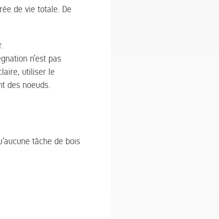
ée de vie totale. De
.
égnation n’est pas
ire, utiliser le
nt des noeuds.
qu’aucune tâche de bois