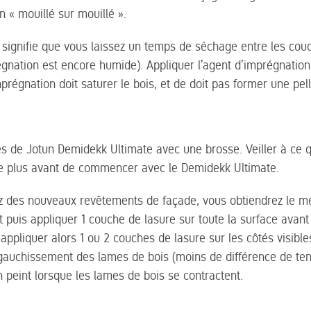
on « mouillé sur mouillé ».
» signifie que vous laissez un temps de séchage entre les cou
égnation est encore humide). Appliquer l’agent d’imprégnatio
régnation doit saturer le bois, et de doit pas former une pell
s de Jotun Demidekk Ultimate avec une brosse. Veiller à ce q
le plus avant de commencer avec le Demidekk Ultimate.
ez des nouveaux revêtements de façade, vous obtiendrez le mei
 puis appliquer 1 couche de lasure sur toute la surface avan
pliquer alors 1 ou 2 couches de lasure sur les côtés visible
e gauchissement des lames de bois (moins de différence de te
n peint lorsque les lames de bois se contractent.