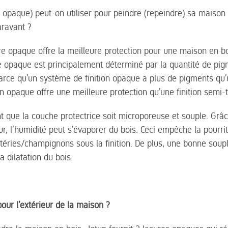
 opaque) peut-on utiliser pour peindre (repeindre) sa maison e
aravant ?
e opaque offre la meilleure protection pour une maison en bois
e opaque est principalement déterminé par la quantité de pi
arce qu’un système de finition opaque a plus de pigments qu
on opaque offre une meilleure protection qu’une finition semi-
ant que la couche protectrice soit microporeuse et souple. Gr
r, l’humidité peut s’évaporer du bois. Ceci empêche la pourrit
éries/champignons sous la finition. De plus, une bonne sou
a dilatation du bois.
our l’extérieur de la maison ?