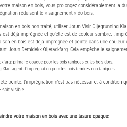
votre maison en bois, vous prolongez considérablement la dur
régnation réduisent le « saignement » du bois.
ison en bois non traité, utiliser Jotun Visir Oljegrunning Klar
s est déjà imprégnée et qu’elle est de couleur sombre, l’impr
ison en bois est déjà imprégnée et peinte dans une couleur cla
tun: Jotun Demidekk Oljetackfarg. Cela empêche le saigneme
kfarg: primaire opaque pour les bois taniques et les bois durs.
ng Klar: agent d’imprégnation pour les bois tendres non taniques.
 été peinte, l’imprégnation n’est pas nécessaire, à condition 
soit visible.
peindre votre maison en bois avec une lasure opaque: