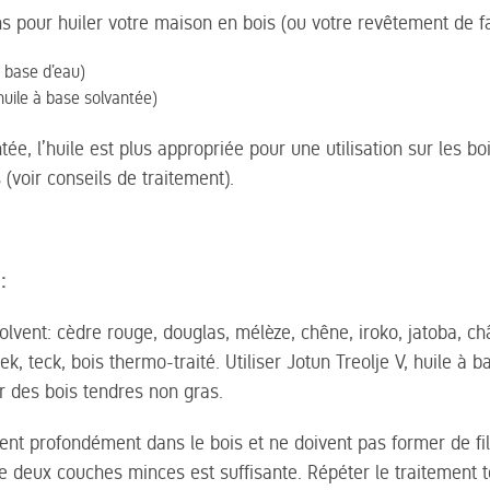
s pour huiler votre maison en bois (ou votre revêtement de f
à base d’eau)
huile à base solvantée)
ée, l’huile est plus appropriée pour une utilisation sur les boi
 (voir conseils de traitement).
:
olvent: cèdre rouge, douglas, mélèze, chêne, iroko, jatoba, châ
k, teck, bois thermo-traité. Utiliser Jotun Treolje V, huile à 
r des bois tendres non gras.
ent profondément dans le bois et ne doivent pas former de film
 de deux couches minces est suffisante. Répéter le traitement 