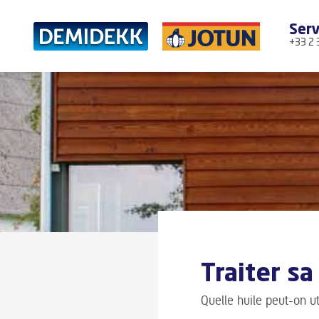
Skip
to
Serv
content
+33 2 
Traiter sa
Quelle huile peut-on ut