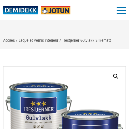
Skip
to
content
Blog
Boutique
Conseil peinture
Accueil
/
Laque et vernis intérieur
/ Trestjerner Gulvlakk Silkematt
Conseil couleur
Service
Contact