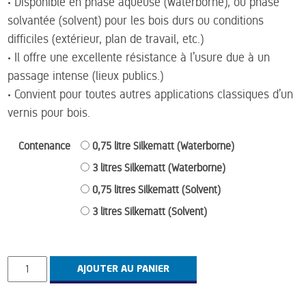
• Disponible en phase aqueuse (waterborne), ou phase
solvantée (solvent) pour les bois durs ou conditions
difficiles (extérieur, plan de travail, etc.)
• Il offre une excellente résistance à l’usure due à un
passage intense (lieux publics.)
• Convient pour toutes autres applications classiques d’un
vernis pour bois.
Contenance
0,75 litre Silkematt (Waterborne)
3 litres Silkematt (Waterborne)
0,75 litres Silkematt (Solvent)
3 litres Silkematt (Solvent)
quantité
AJOUTER AU PANIER
de
Trestjerner