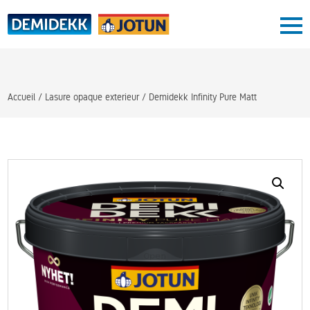
Skip
to
content
Blog
Boutique
Conseil peinture
Accueil
/
Lasure opaque exterieur
/ Demidekk Infinity Pure Matt
Conseil couleur
Service
Contact